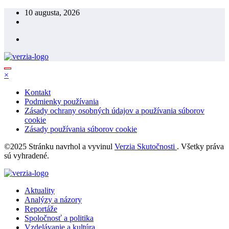
Skip
10 augusta, 2026
to
content
×
Kontakt
Podmienky používania
Zásady ochrany osobných údajov a používania súborov
cookie
Zásady používania súborov cookie
©2025 Stránku navrhol a vyvinul
Verzia Skutočnosti
. Všetky práva
sú vyhradené.
Aktuality
Analýzy a názory
Reportáže
Spoločnosť a politika
Vzdelávanie a kultúra