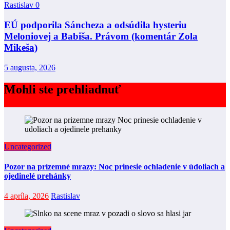
Rastislav
0
EÚ podporila Sáncheza a odsúdila hysteriu
Meloniovej a Babiša. Právom (komentár Zola
Mikeša)
5 augusta, 2026
Mohli ste prehliadnuť
Uncategorized
Pozor na prízemné mrazy: Noc prinesie ochladenie v údoliach a
ojedinelé prehánky
4 apríla, 2026
Rastislav