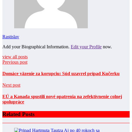
Rastislav
Add your Biographical Information.
Edit your Profile
now.
view all posts
Previous post
Domáce väzenie za korupciu: Súd uzavrel prípad Kučerku
Next post
EÚ a Kanada spustili nové opatrenia na zefektívnenie colnej
spolupráce
Related Posts