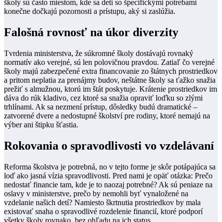
školy sú často miestom, kde sa deti so špecifickými potrebami
konečne dočkajú pozornosti a prístupu, aký si zaslúžia.
Falošná rovnosť na úkor diverzity
Tvrdenia ministerstva, že súkromné školy dostávajú rovnaký
normatív ako verejné, sú len polovičnou pravdou. Zatiaľ čo verejné
školy majú zabezpečené extra financovanie zo štátnych prostriedkov
a pritom neplatia za prenájmy budov, neštátne školy sa ťažko snažia
prežiť s almužnou, ktorú im štát poskytuje. Krátenie prostriedkov im
dáva do rúk kladivo, cez ktoré sa snažia opraviť loďku so zlými
trhlínami. Ak sa nezmení prístup, dôsledky budú dramatické –
zatvorené dvere a nedostupné školství pre rodiny, ktoré nemajú na
výber ani štipku šťastia.
Rokovania o spravodlivosti vo vzdelávaní
Reforma školstva je potrebná, no v tejto forme je skôr potápajúca sa
loď ako jasná vízia spravodlivosti. Pred nami je opäť otázka: Prečo
nedostať financie tam, kde je to naozaj potrebné? Ak sú peniaze na
oslavy v ministerstve, prečo by nemohli byť vynaložené na
vzdelanie našich detí? Namiesto škrtnutia prostriedkov by mala
existovať snaha o spravodlivé rozdelenie financií, ktoré podporí
všetky školy rovnako, bez ohľadu na ich status.