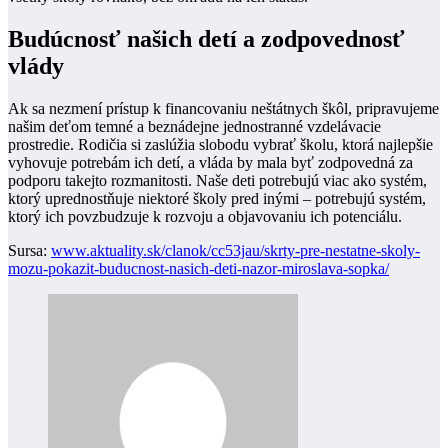
Budúcnosť našich detí a zodpovednosť
vlády
Ak sa nezmení prístup k financovaniu neštátnych škôl, pripravujeme
našim deťom temné a beznádejne jednostranné vzdelávacie
prostredie. Rodičia si zaslúžia slobodu vybrať školu, ktorá najlepšie
vyhovuje potrebám ich detí, a vláda by mala byť zodpovedná za
podporu takejto rozmanitosti. Naše deti potrebujú viac ako systém,
ktorý uprednostňuje niektoré školy pred inými – potrebujú systém,
ktorý ich povzbudzuje k rozvoju a objavovaniu ich potenciálu.
Sursa:
www.aktuality.sk/clanok/cc53jau/skrty-pre-nestatne-skoly-
mozu-pokazit-buducnost-nasich-deti-nazor-miroslava-sopka/