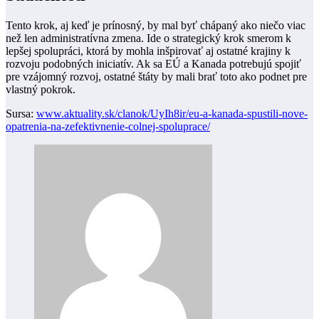
Tento krok, aj keď je prínosný, by mal byť chápaný ako niečo viac
než len administratívna zmena. Ide o strategický krok smerom k
lepšej spolupráci, ktorá by mohla inšpirovať aj ostatné krajiny k
rozvoju podobných iniciatív. Ak sa EÚ a Kanada potrebujú spojiť
pre vzájomný rozvoj, ostatné štáty by mali brať toto ako podnet pre
vlastný pokrok.
Sursa:
www.aktuality.sk/clanok/UyIh8ir/eu-a-kanada-spustili-nove-
opatrenia-na-zefektivnenie-colnej-spoluprace/