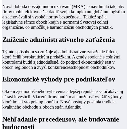
Nová dohoda o vzájomnom uznávaní (MRA) je navrhnutá tak, aby
firmy mohli efektívnejšie riadiť svoju komplexnú globálnu logistiku
a zachovávali si vysoké normy bezpečnosti. Taktiež spája
legislatívne rámce oboch krajín s normami Svetovej colnej
organizácie, čo umožňuje harmonizáciu obchodných praktik.
Zníženie administratívneho zaťaženia
Týmto spôsobom sa znižuje aj administratívne zaťaženie firiem,
ktoré čelili byrokratickým prekážkam. Agendy spojené s colnými
kontrolami budú zjednodušené, čo podporí ekonomický rast v
oboch regiónoch a zvýši konkurencieschopnosť obchodníkov.
Ekonomické výhody pre podnikateľov
Okrem zjednodušeného vybavenia a lepšej reputácie sa očakáva aj
nárast investícií. Viaceré firmy budú mať možnosť využiť výhody,
ktoré im takýto prístup ponúka. Nové postupy posilnia tradície
kvalitného obchodu z oboch strán Atlantiku.
Nehľadanie precedensov, ale budovanie
budúcnosti