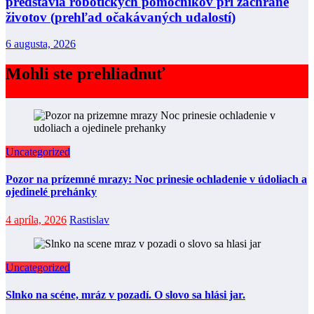
predstavia robotických pomocníkov pri záchrane
životov (prehľad očakávaných udalostí)
6 augusta, 2026
Mohli ste prehliadnuť
Uncategorized
Pozor na prízemné mrazy: Noc prinesie ochladenie v údoliach a
ojedinelé prehánky
4 apríla, 2026
Rastislav
Uncategorized
Slnko na scéne, mráz v pozadí. O slovo sa hlási jar.