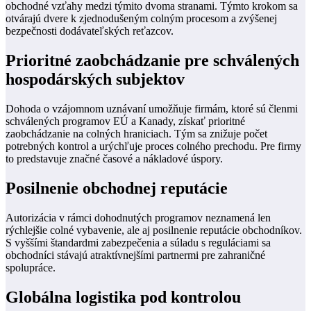
obchodné vzťahy medzi týmito dvoma stranami. Týmto krokom sa
otvárajú dvere k zjednodušeným colným procesom a zvýšenej
bezpečnosti dodávateľských reťazcov.
Prioritné zaobchádzanie pre schválených
hospodárských subjektov
Dohoda o vzájomnom uznávaní umožňuje firmám, ktoré sú členmi
schválených programov EÚ a Kanady, získať prioritné
zaobchádzanie na colných hraniciach. Tým sa znižuje počet
potrebných kontrol a urýchľuje proces colného prechodu. Pre firmy
to predstavuje značné časové a nákladové úspory.
Posilnenie obchodnej reputácie
Autorizácia v rámci dohodnutých programov neznamená len
rýchlejšie colné vybavenie, ale aj posilnenie reputácie obchodníkov.
S vyššími štandardmi zabezpečenia a súladu s reguláciami sa
obchodníci stávajú atraktívnejšími partnermi pre zahraničné
spolupráce.
Globálna logistika pod kontrolou