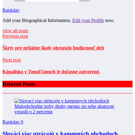
Rastislav
Add your Biographical Information.
Edit your Profile
now.
view all posts
Previous post
Škrty pre neštátne školy ohrozujú budúcnosť detí
Next post
Kúpalisko v Topoľčanoch je dočasne zatvorené.
Related Posts
Rastislav
0
Slováci viac utrácajú v kamenných obchodoch.