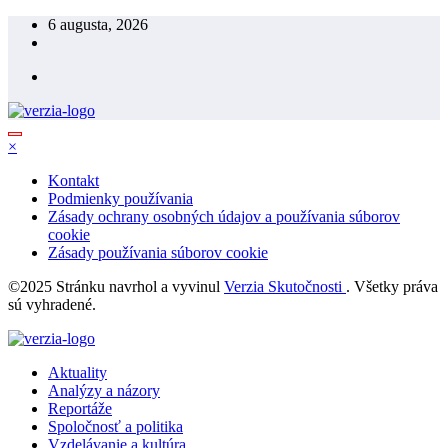
Skip
6 augusta, 2026
to
content
×
Kontakt
Podmienky používania
Zásady ochrany osobných údajov a používania súborov
cookie
Zásady používania súborov cookie
©2025 Stránku navrhol a vyvinul
Verzia Skutočnosti
. Všetky práva
sú vyhradené.
Aktuality
Analýzy a názory
Reportáže
Spoločnosť a politika
Vzdelávanie a kultúra