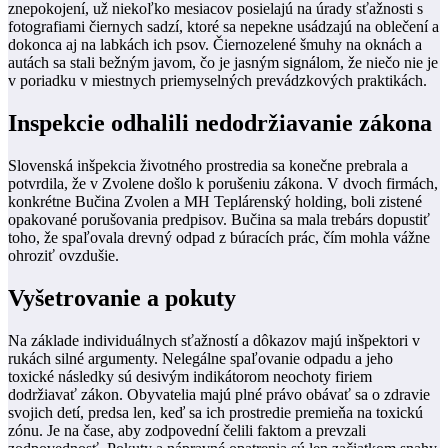
znepokojení, už niekoľko mesiacov posielajú na úrady sťažnosti s
fotografiami čiernych sadzí, ktoré sa nepekne usádzajú na oblečení a
dokonca aj na labkách ich psov. Čiernozelené šmuhy na oknách a
autách sa stali bežným javom, čo je jasným signálom, že niečo nie je
v poriadku v miestnych priemyselných prevádzkových praktikách.
Inspekcie odhalili nedodržiavanie zákona
Slovenská inšpekcia životného prostredia sa konečne prebrala a
potvrdila, že v Zvolene došlo k porušeniu zákona. V dvoch firmách,
konkrétne Bučina Zvolen a MH Teplárenský holding, boli zistené
opakované porušovania predpisov. Bučina sa mala trebárs dopustiť
toho, že spaľovala drevný odpad z búracích prác, čím mohla vážne
ohroziť ovzdušie.
Vyšetrovanie a pokuty
Na základe individuálnych sťažností a dôkazov majú inšpektori v
rukách silné argumenty. Nelegálne spaľovanie odpadu a jeho
toxické následky sú desivým indikátorom neochoty firiem
dodržiavať zákon. Obyvatelia majú plné právo obávať sa o zdravie
svojich detí, predsa len, keď sa ich prostredie premieňa na toxickú
zónu. Je na čase, aby zodpovední čelili faktom a prevzali