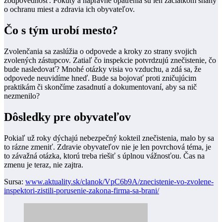
zodpovednosť. Pokuty a nápravné opatrenia sú len začiatkom snahy
o ochranu miest a zdravia ich obyvateľov.
Čo s tým urobí mesto?
Zvolenčania sa zaslúžia o odpovede a kroky zo strany svojich
zvolených zástupcov. Zatiaľ čo inspekcie potvrdzujú znečistenie, čo
bude nasledovať? Mnohé otázky visia vo vzduchu, a zdá sa, že
odpovede neuvidíme hneď. Bude sa bojovať proti zničujúcim
praktikám či skončíme zasadnutí a dokumentovaní, aby sa nič
nezmenilo?
Dôsledky pre obyvateľov
Pokiaľ už roky dýchajú nebezpečný kokteil znečistenia, malo by sa
to rázne zmeniť. Zdravie obyvateľov nie je len povrchová téma, je
to závažná otázka, ktorú treba riešiť s úplnou vážnosťou. Čas na
zmenu je teraz, nie zajtra.
Sursa:
www.aktuality.sk/clanok/VpC6b9A/znecistenie-vo-zvolene-
inspektori-zistili-porusenie-zakona-firma-sa-brani/