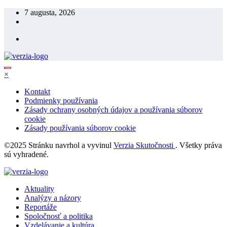
Skip
7 augusta, 2026
to
content
×
Kontakt
Podmienky používania
Zásady ochrany osobných údajov a používania súborov
cookie
Zásady používania súborov cookie
©2025 Stránku navrhol a vyvinul
Verzia Skutočnosti
. Všetky práva
sú vyhradené.
Aktuality
Analýzy a názory
Reportáže
Spoločnosť a politika
Vzdelávanie a kultúra