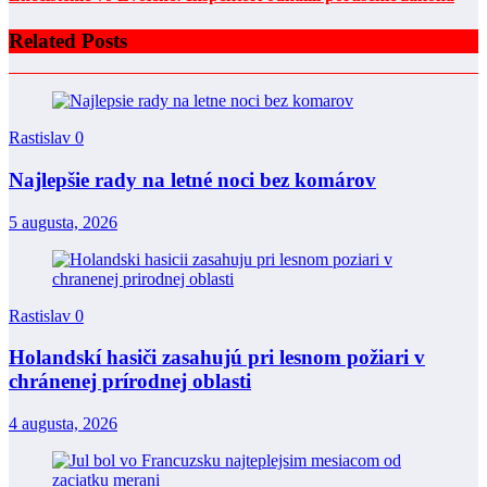
Related Posts
Rastislav
0
Najlepšie rady na letné noci bez komárov
5 augusta, 2026
Rastislav
0
Holandskí hasiči zasahujú pri lesnom požiari v
chránenej prírodnej oblasti
4 augusta, 2026