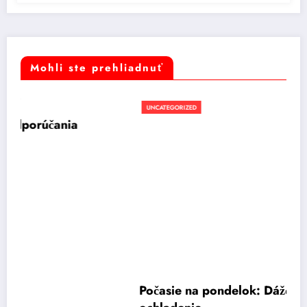
Mohli ste prehliadnuť
UNCATEGORIZED
a
Počasie na pondelok: Dážď, silný vietor a
ochladenie
17 novembra, 2025
Rastislav