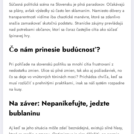
Súčasná politická scéna na Slovensku je plná paradoxov. Očakávajú
sa plány, avšak výsledky sú často len sklamaním. Namiesto dôvery a
transparentnosti vidíme iba chaotické manévre, ktoré sa zdanlivo
snažia zamaskovať skutočnú podstatu. Stranícke záujmy prevládajú
nad potrebami občanov, ktorí sa čoraz častejšie cítia ako súčasť
špinavej hry.
Čo nám prinesie budúcnosť?
Pri pohľade na slovenskú politiku sa mnohí cítia frustrovaní z
nedostatku zmien. Ulice sú plné zmien, tak ako aj požiadaviek, no
čo sa deje vo vnútorných tóninách moci? Prichádza chvíľa, keď sa
musí rozlúčiť s prehnitými praktikami, inak sa náš systém rozpadne
na kusy.
Na záver: Nepanikefujte, jedzte
bublaninu
Aj keď sa jeho situácia môže zdať beznádejná, existujú silné hlasy,