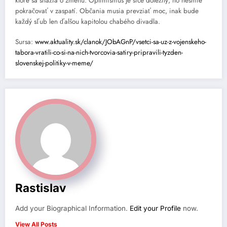
ktoré sa snažia o zmenu. Optimismus je síce dôležitý, no nesmie
pokračovať v zaspatí. Občania musia prevziať moc, inak bude
každý sľub len ďalšou kapitolou chabého divadla.
Sursa:
www.aktuality.sk/clanok/JObAGnP/vsetci-sa-uz-z-vojenskeho-
tabora-vratili-co-si-na-nich-tvorcovia-satiry-pripravili-tyzden-
slovenskej-politiky-v-meme/
Rastislav
Add your Biographical Information.
Edit your Profile
now.
View All Posts