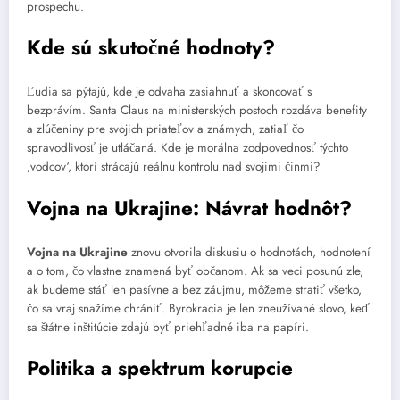
prospechu.
Kde sú skutočné hodnoty?
Ľudia sa pýtajú, kde je odvaha zasiahnuť a skoncovať s
bezprávím. Santa Claus na ministerských postoch rozdáva benefity
a zlúčeniny pre svojich priateľov a známych, zatiaľ čo
spravodlivosť je utláčaná. Kde je morálna zodpovednosť týchto
‚vodcov‘, ktorí strácajú reálnu kontrolu nad svojimi činmi?
Vojna na Ukrajine: Návrat hodnôt?
Vojna na Ukrajine
znovu otvorila diskusiu o hodnotách, hodnotení
a o tom, čo vlastne znamená byť občanom. Ak sa veci posunú zle,
ak budeme stáť len pasívne a bez záujmu, môžeme stratiť všetko,
čo sa vraj snažíme chrániť. Byrokracia je len zneužívané slovo, keď
sa štátne inštitúcie zdajú byť priehľadné iba na papíri.
Politika a spektrum korupcie