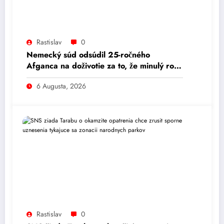
Rastislav
0
Nemecký súd odsúdil 25-ročného
Afganca na doživotie za to, že minulý rok
v Mníchove autom vrazil do davu ľudí.
6 Augusta, 2026
Rastislav
0