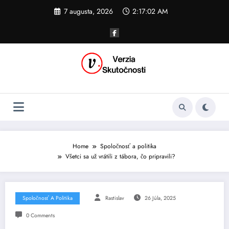
Skip
7 augusta, 2026
2:17:03 AM
to
content
Home
Spoločnosť a politika
Všetci sa už vrátili z tábora, čo pripravili?
Spoločnosť A Politika
Rastislav
26 Júla, 2025
0 Comments