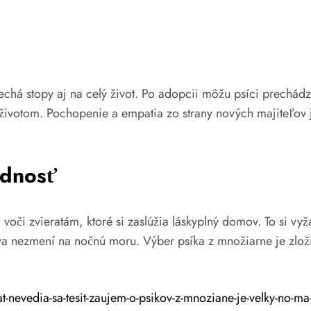
anechá stopy aj na celý život. Po adopcii môžu psíci prechád
životom. Pochopenie a empatia zo strany nových majiteľov j
ednosť
oči zvieratám, ktoré si zaslúžia láskyplný domov. To si vyža
ova nezmení na nočnú moru. Výber psíka z množiarne je zložit
t-nevedia-sa-tesit-zaujem-o-psikov-z-mnoziane-je-velky-no-m