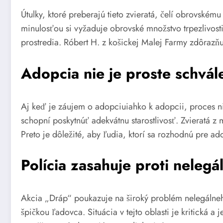
Útulky, ktoré preberajú tieto zvieratá, čelí obrovské
minulosťou si vyžaduje obrovské množstvo trpezlivost
prostredia. Róbert H. z košickej Malej Farmy zdôrazňu
Adopcia nie je proste schvál
Aj keď je záujem o adopciuiahko k adopcii, proces n
schopní poskytnúť adekvátnu starostlivosť. Zvieratá 
Preto je dôležité, aby ľudia, ktorí sa rozhodnú pre a
Polícia zasahuje proti neleg
Akcia „Dráp“ poukazuje na široký problém nelegálneho
špičkou ľadovca. Situácia v tejto oblasti je kritická 