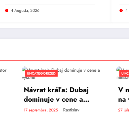
talianski Židia.
rozk
4 Augusta, 2026
4
ORIZED
UNCATEGORIZED
t kráľa: Dubaj
V nedeľu bude 
uje v cene a
na viacerých mi
ne
Rastislav
Rastislav
ra, 2025
27 júla, 2025