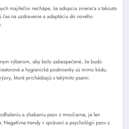
lnych majiteľov nechápe, že adopcia zvieraťa s takouto
jú čas na uzdravenie a adaptáciu do nového
.
rísnym výberom, aby bolo zabezpečené, že budú
 priestorové a hygienické podmienky sú mimo kódu.
výzvy, ktoré prichádzajú s takýmito psami.
odhaleniu a zhabaniu psov z množiarne, je len
ne. Negatívne trendy v správaní a psychológii psov z