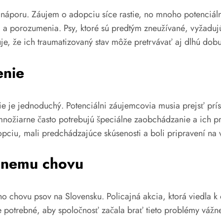
mu náporu. Záujem o adopciu síce rastie, no mnoho potenciá
i a porozumenia. Psy, ktoré sú predtým zneužívané, vyžadu
je, že ich traumatizovaný stav môže pretrvávať aj dlhú dobu
enie
ie je jednoduchý. Potenciálni záujemcovia musia prejsť p
z množiarne často potrebujú špeciálne zaobchádzanie a ich
dopciu, mali predchádzajúce skúsenosti a boli pripravení na 
álnemu chovu
 chovu psov na Slovensku. Policajná akcia, ktorá viedla k 
a je potrebné, aby spoločnosť začala brať tieto problémy váž