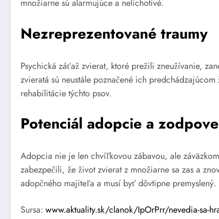
množiarne sú alarmujúce a nelichotivé.
Nezreprezentované traumy
Psychická záťaž zvierat, ktoré prežili zneužívanie, z
zvieratá sú neustále poznačené ich predchádzajúcom 
rehabilitácie týchto psov.
Potenciál adopcie a zodpov
Adopcia nie je len chvíľkovou zábavou, ale záväzkom v
zabezpečili, že život zvierat z množiarne sa zas a zn
adopčného majiteľa a musí byť dôvtipne premyslený.
Sursa:
www.aktuality.sk/clanok/IpOrPrr/nevedia-sa-hra