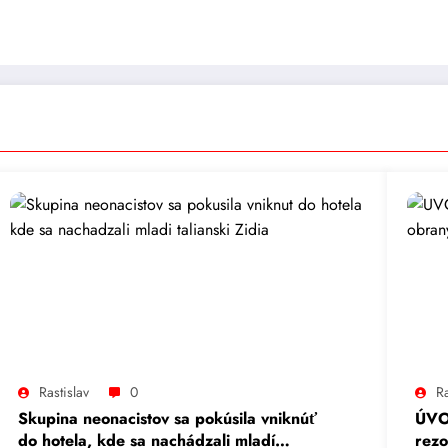
Rastislav
0
Ra
Skupina neonacistov sa pokúsila vniknúť
ÚVO 
do hotela, kde sa nachádzali mladí
rezo