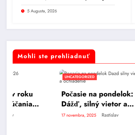
Tomáš Taraba to popiera
5 Augusta, 2026
Mohli ste prehliadnuť
UNCATEGORIZED
UNCATEG
Počasie na pondelok:
Návra
Dážď, silný vietor a
domin
ochladenie
výko
Rastislav
17 novembra, 2025
17 septemb