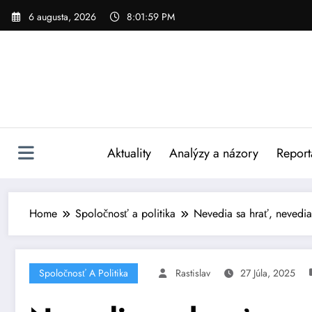
Skip
6 augusta, 2026
8:02:00 PM
to
content
Aktuality
Analýzy a názory
Report
Home
Spoločnosť a politika
Nevedia sa hrať, nevedia
Spoločnosť A Politika
Rastislav
27 Júla, 2025