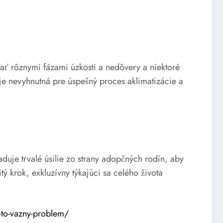
zať rôznymi fázami úzkosti a nedôvery a niektoré
e nevyhnutná pre úspešný proces aklimatizácie a
duje trvalé úsilie zo strany adopčných rodín, aby
ý krok, exkluzívny týkajúci sa celého života
a-to-vazny-problem/