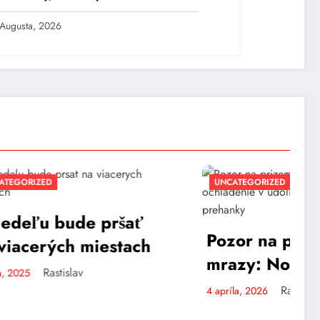
lade.
 Augusta, 2026
UNCATEGORIZED
pršať
Pozor na prízemné
estach
mrazy: Noc prinesie
ochladenie v údoliach a
Rastislav
4 apríla, 2026
ojedinelé prehánky