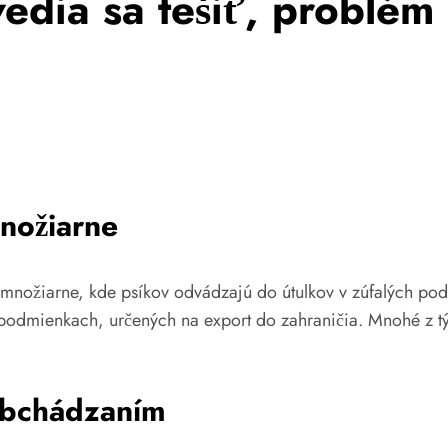
edia sa tešiť, problém
nožiarne
z množiarne, kde psíkov odvádzajú do útulkov v zúfalých p
odmienkach, určených na export do zahraničia. Mnohé z tých
obchádzaním