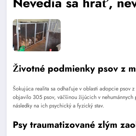
Nevedia sa hrať, nev
Životné podmienky psov z m
Šokujúca realita sa odhaľuje v oblasti adopcie psov 
objavilo 305 psov, väčšinou žijúcich v nehumánnych p
následky na ich psychický a fyzický stav.
Psy traumatizované zlým za