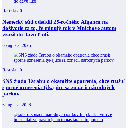
Rastislav
0
Nemecký súd odsúdil 25-ročného Afganca na
doživotie za to, že minulý rok v Mníchove autom
vrazil do davu ľudí.
6 augusta, 2026
Rastislav
0
SNS žiada Tarabu o okamžité opatrenia, chce zrušiť
sporné uznesenia týkajúce sa zonácií národných
parkov.
6 augusta, 2026