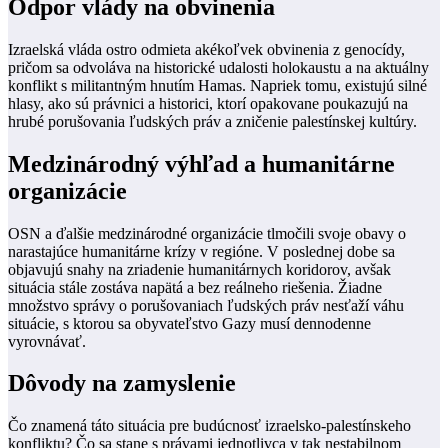
Odpor vlády na obvinenia
Izraelská vláda ostro odmieta akékoľvek obvinenia z genocídy,
pričom sa odvoláva na historické udalosti holokaustu a na aktuálny
konflikt s militantným hnutím Hamas. Napriek tomu, existujú silné
hlasy, ako sú právnici a historici, ktorí opakovane poukazujú na
hrubé porušovania ľudských práv a zničenie palestínskej kultúry.
Medzinárodný výhľad a humanitárne
organizácie
OSN a ďalšie medzinárodné organizácie tlmočili svoje obavy o
narastajúce humanitárne krízy v regióne. V poslednej dobe sa
objavujú snahy na zriadenie humanitárnych koridorov, avšak
situácia stále zostáva napätá a bez reálneho riešenia. Žiadne
množstvo správy o porušovaniach ľudských práv nesťaží váhu
situácie, s ktorou sa obyvateľstvo Gazy musí dennodenne
vyrovnávať.
Dôvody na zamyslenie
Čo znamená táto situácia pre budúcnosť izraelsko-palestínskeho
konfliktu? Čo sa stane s právami jednotlivca v tak nestabilnom