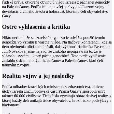
ľudské práva, otvorene obviňujú vládu Izraela z páchanej genocídy
na Palestínčanov. Podľa ich najnovšej správy je dôkazom vojny
devastácia civilného života a holocaust, ktorému čelí obyvateľstvo
Gazy.
Ostré vyhlásenia a kritika
Nikto nečakal, že sa izraelské organizácie odvážia použiť termín
genocída vo vzťahu k vlastnej vláde. Na tlačovej konferencii, kde sa
tieto obvinenia oficiálne ohlásili, dala výkonná riaditeľka Be-celem
Juli Novaková jasne najavo, že „nikoho nepripraví na to, že je
súčasťou systému, ktorý pácha genocídu“. Toto tvrdé vyhlásenie
zasiahlo srdcia mnohých Izraelčanov a Palestínčanov, ktorí čelí
traumám z vojny.
Realita vojny a jej následky
Podľa odhadov izraelských ministerstiev zdravotníctva, aktívne
útoky Izraela zničili obrovské časti Pásma Gazy a spôsobili smrť
takmer 60 000 civilistov. Tieto čísla vytvárajú obraz desivej reality, z
ktorej každý deň unikajú tisíce obyvateľov, hrozí riziko podvýživy a
hladomoru.