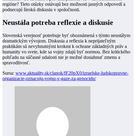
regióne? Tieto otázky ostávajú bez možnosti jasných odpovedí a
podnecujú širokú diskusiu v spoločnosti.
Neustála potreba reflexie a diskusie
Slovenská verejnosť potrebuje byť oboznámená s týmto neustálym
dramatickým vývojom. Diskusia a reflexia k neprijateľným
praktikám sú nevyhnutnými krokmi k ochrane základných práv a
humanity vo svete, kde sa vojny zdajú byť normou. Bez kritického
pohľadu na súčasné udalosti nie je možné dosiahnuť zmenu a
spravodlivosť.
Sursa:
www.aktuality.sk/clanok/fF20pX0/izraelske-ludskopravne-
organizacie-oznacuju-vojnu-v-gaze-za-genocidu/