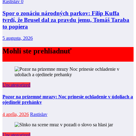
Rastislav
0
Spor o zonáciu národných parkov: Filip Kuffa
tvrdí, že Brusel dal za pravdu jemu, Tomáš Taraba
to popiera
5 augusta, 2026
Mohli ste prehliadnuť
Uncategorized
Pozor na prízemné mrazy: Noc prinesie ochladenie v údoliach a
ojedinelé prehánky
4 apríla, 2026
Rastislav
Uncategorized