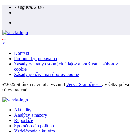
Skip
7 augusta, 2026
to
content
×
Kontakt
Podmienky používania
Zásady ochrany osobných údajov a používania súborov
cookie
Zásady používania súborov cookie
©2025 Stránku navrhol a vyvinul
Verzia Skutočnosti
. Všetky práva
sú vyhradené.
Aktuality
Analýzy a názory
Reportáže
Spoločnosť a politika
Vzdelávanie a kultúra