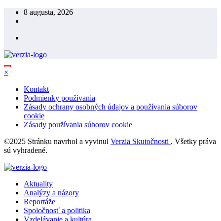
Skip
8 augusta, 2026
to
content
×
Kontakt
Podmienky používania
Zásady ochrany osobných údajov a používania súborov
cookie
Zásady používania súborov cookie
©2025 Stránku navrhol a vyvinul
Verzia Skutočnosti
. Všetky práva
sú vyhradené.
Aktuality
Analýzy a názory
Reportáže
Spoločnosť a politika
Vzdelávanie a kultúra