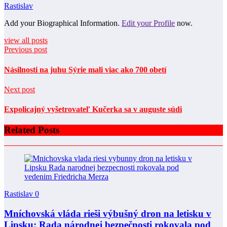
Rastislav
Add your Biographical Information.
Edit your Profile
now.
view all posts
Previous post
Násilnosti na juhu Sýrie mali viac ako 700 obetí
Next post
Expolicajný vyšetrovateľ Kučerka sa v auguste súdi
Related Posts
Rastislav
0
Mníchovská vláda rieši výbušný dron na letisku v
Lipsku: Rada národnej bezpečnosti rokovala pod