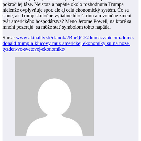
pokročilej fáze. Neistota a napätie okolo rozhodnutia Trumpa
nielenže ovplyvňuje spor, ale aj celú ekonomický systém. Čo sa
stane, ak Trump skutočne vytiahne túto škrinu a revolučne zmení
tvár amerického hospodárstva? Meno Jerome Powell, na ktoré sa
mnohí pozerajú, sa môže stať symbolom tohto napätia.
Sursa:
www.aktuality.sk/clanok/2BnrQGE/drama-v-bielom-dome-
donald-trump-a-klucovy-muz-americkej-ekonomiky-su-na-noze-
tyzden-vo-svetovej-ekonomike/