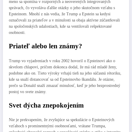
meno sa spomína v rozporných a neoverených integrovaných
správach, čo vyvoláva ďalšie otázky o jeho skutočnom vzťahu s
Epsteinom. Mnohí z nás vedia, že Trump a Epstein sa kedysi
označovali za priateľov a v minulosti sa obaja aktívne zúčastňovali
na spoločenských udalostiach, kde sa ventilovali rešpektované
osobnosti.
Priateľ alebo len známy?
Trump vo vyjadreniach v roku 2002 hovoril o Epsteinovi ako o
skvelom chlapovi, pričom dokonca dodal, že má rád mladé ženy,
podobne ako on. Tieto výroky vrhajú tieň na jeho súčasnú rétoriku,
kde sa snaží distancovať sa od Epsteinovho škandálu. Je otázne,
prečo sa Donald snaží zmazať minulosť, keď je jeho bezprostredný
postoj vo svete známy.
Svet dýcha znepokojením
Nie je prekvapením, že zvyšujúce sa spekulácie o Epsteinových
vzťahoch s prominentnými osobnosťami, vrátane Trumpa,