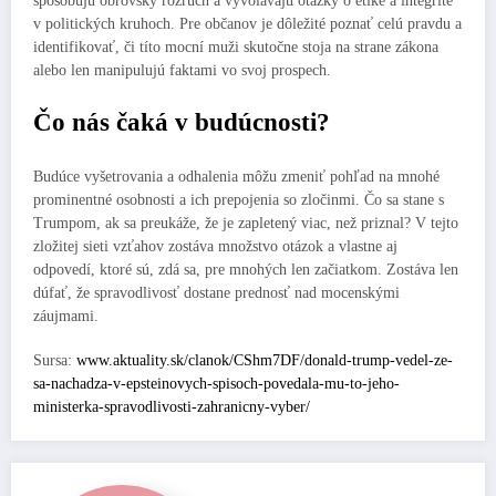
spôsobujú obrovský rozruch a vyvolávajú otázky o etike a integrite
v politických kruhoch. Pre občanov je dôležité poznať celú pravdu a
identifikovať, či títo mocní muži skutočne stoja na strane zákona
alebo len manipulujú faktami vo svoj prospech.
Čo nás čaká v budúcnosti?
Budúce vyšetrovania a odhalenia môžu zmeniť pohľad na mnohé
prominentné osobnosti a ich prepojenia so zločinmi. Čo sa stane s
Trumpom, ak sa preukáže, že je zapletený viac, než priznal? V tejto
zložitej sieti vzťahov zostáva množstvo otázok a vlastne aj
odpovedí, ktoré sú, zdá sa, pre mnohých len začiatkom. Zostáva len
dúfať, že spravodlivosť dostane prednosť nad mocenskými
záujmami.
Sursa:
www.aktuality.sk/clanok/CShm7DF/donald-trump-vedel-ze-
sa-nachadza-v-epsteinovych-spisoch-povedala-mu-to-jeho-
ministerka-spravodlivosti-zahranicny-vyber/