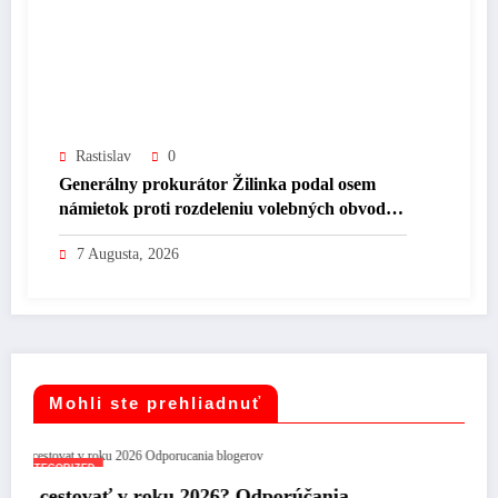
Rastislav
0
Generálny prokurátor Žilinka podal osem
námietok proti rozdeleniu volebných obvodov
na Slovensku.
7 Augusta, 2026
Mohli ste prehliadnuť
UNCATEGORIZED
6? Odporúčania