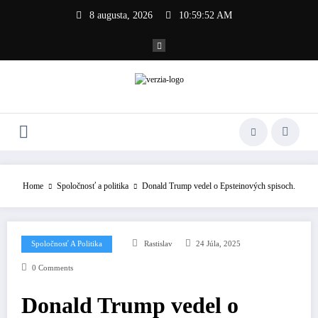
Skip
8 augusta, 2026
10:59:52 AM
to
content
Home
Spoločnosť a politika
Donald Trump vedel o Epsteinových spisoch.
Spoločnosť A Politika
Rastislav
24 Júla, 2025
0 Comments
Donald Trump vedel o