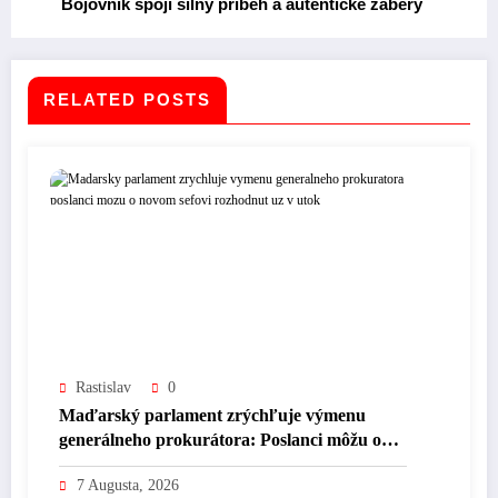
Bojovník spojí silný príbeh a autentické zábery
RELATED POSTS
Rastislav
0
Maďarský parlament zrýchľuje výmenu
generálneho prokurátora: Poslanci môžu o
novom šéfovi rozhodnúť už v utorok.
7 Augusta, 2026