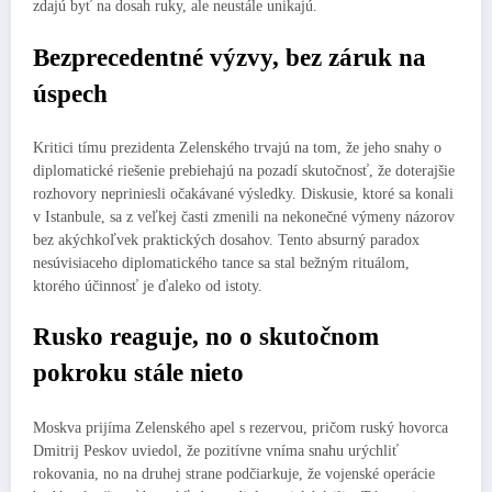
zdajú byť na dosah ruky, ale neustále unikajú.
Bezprecedentné výzvy, bez záruk na
úspech
Kritici tímu prezidenta Zelenského trvajú na tom, že jeho snahy o
diplomatické riešenie prebiehajú na pozadí skutočnosť, že doterajšie
rozhovory nepriniesli očakávané výsledky. Diskusie, ktoré sa konali
v Istanbule, sa z veľkej časti zmenili na nekonečné výmeny názorov
bez akýchkoľvek praktických dosahov. Tento absurný paradox
nesúvisiaceho diplomatického tance sa stal bežným rituálom,
ktorého účinnosť je ďaleko od istoty.
Rusko reaguje, no o skutočnom
pokroku stále nieto
Moskva prijíma Zelenského apel s rezervou, pričom ruský hovorca
Dmitrij Peskov uviedol, že pozitívne vníma snahu urýchliť
rokovania, no na druhej strane podčiarkuje, že vojenské operácie