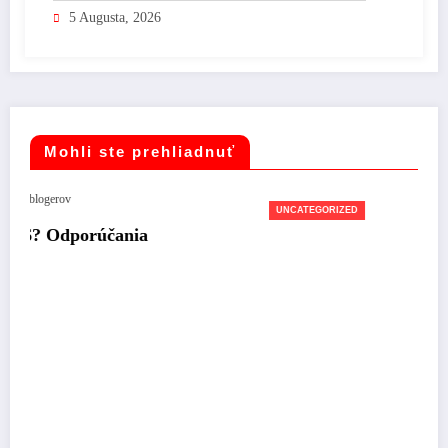
5 Augusta, 2026
Mohli ste prehliadnuť
UNCATEGORIZED
a
Počasie na pondelok: Dážď, silný vietor a
ochladenie
17 novembra, 2025
Rastislav