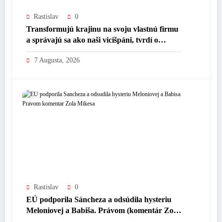
Rastislav
0
Transformujú krajinu na svoju vlastnú firmu
a správajú sa ako naši vicišpáni, tvrdí o
vládnej moci Peter Bárdy (videopodcast)
7 Augusta, 2026
Rastislav
0
EÚ podporila Sáncheza a odsúdila hysteriu
Meloniovej a Babiša. Právom (komentár Zola
Mikeša)