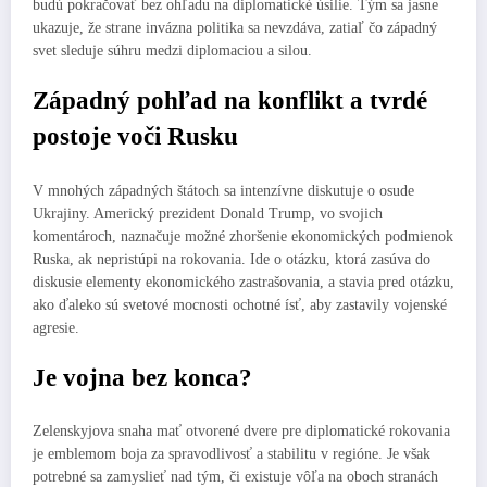
budú pokračovať bez ohľadu na diplomatické úsilie. Tým sa jasne
ukazuje, že strane invázna politika sa nevzdáva, zatiaľ čo západný
svet sleduje súhru medzi diplomaciou a silou.
Západný pohľad na konflikt a tvrdé
postoje voči Rusku
V mnohých západných štátoch sa intenzívne diskutuje o osude
Ukrajiny. Americký prezident Donald Trump, vo svojich
komentároch, naznačuje možné zhoršenie ekonomických podmienok
Ruska, ak nepristúpi na rokovania. Ide o otázku, ktorá zasúva do
diskusie elementy ekonomického zastrašovania, a stavia pred otázku,
ako ďaleko sú svetové mocnosti ochotné ísť, aby zastavily vojenské
agresie.
Je vojna bez konca?
Zelenskyjova snaha mať otvorené dvere pre diplomatické rokovania
je emblemom boja za spravodlivosť a stabilitu v regióne. Je však
potrebné sa zamyslieť nad tým, či existuje vôľa na oboch stranách