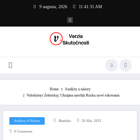
Skip
9 augusta, 2026
11:41:32 AM
to
content
Home
Analýzy a názory
Volodymyr Zelenskyj: Ukrajina navrhla Rusku nové rokovania
Analýzy A Názory
Rastislav
20 Júla, 2025
0 Comments