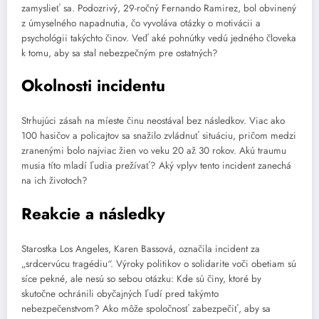
zamyslieť sa. Podozrivý, 29-ročný Fernando Ramirez, bol obvinený
z úmyselného napadnutia, čo vyvoláva otázky o motivácii a
psychológii takýchto činov. Veď aké pohnútky vedú jedného človeka
k tomu, aby sa stal nebezpečným pre ostatných?
Okolnosti incidentu
Strhujúci zásah na míeste činu neostával bez následkov. Viac ako
100 hasičov a policajtov sa snažilo zvládnuť situáciu, pričom medzi
zranenými bolo najviac žien vo veku 20 až 30 rokov. Akú traumu
musia títo mladí ľudia prežívať? Aký vplyv tento incident zanechá
na ich životoch?
Reakcie a následky
Starostka Los Angeles, Karen Bassová, označila incident za
„srdcervúcu tragédiu“. Výroky politikov o solidarite voči obetiam sú
síce pekné, ale nesú so sebou otázku: Kde sú činy, ktoré by
skutočne ochránili obyčajných ľudí pred takýmto
nebezpečenstvom? Ako môže spoločnosť zabezpečiť, aby sa