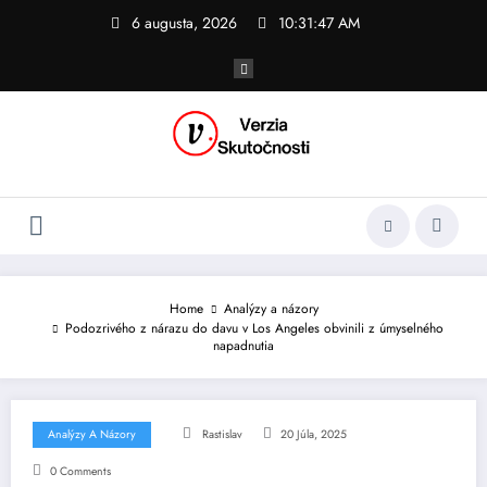
Skip
6 augusta, 2026
10:31:48 AM
to
content
Home
Analýzy a názory
Podozrivého z nárazu do davu v Los Angeles obvinili z úmyselného
napadnutia
Analýzy A Názory
Rastislav
20 Júla, 2025
0 Comments