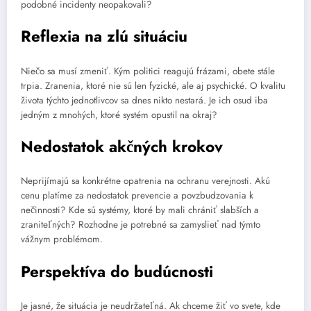
podobné incidenty neopakovali?
Reflexia na zlú situáciu
Niečo sa musí zmeniť. Kým politici reagujú frázami, obete stále
trpia. Zranenia, ktoré nie sú len fyzické, ale aj psychické. O kvalitu
života týchto jednotlivcov sa dnes nikto nestará. Je ich osud iba
jedným z mnohých, ktoré systém opustil na okraj?
Nedostatok akčných krokov
Neprijímajú sa konkrétne opatrenia na ochranu verejnosti. Akú
cenu platíme za nedostatok prevencie a povzbudzovania k
nečinnosti? Kde sú systémy, ktoré by mali chrániť slabších a
zraniteľných? Rozhodne je potrebné sa zamyslieť nad týmto
vážnym problémom.
Perspektíva do budúcnosti
Je jasné, že situácia je neudržateľná. Ak chceme žiť vo svete, kde