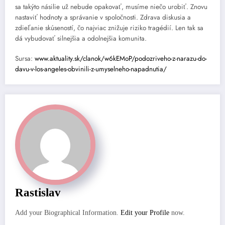
sa takýto násilie už nebude opakovať, musíme niečo urobiť. Znovu
nastaviť hodnoty a správanie v spoločnosti. Zdrava diskusia a
zdieľanie skúseností, čo najviac znižuje riziko tragédií. Len tak sa
dá vybudovať silnejšia a odolnejšia komunita.
Sursa:
www.aktuality.sk/clanok/w6kEMoP/podozriveho-z-narazu-do-
davu-v-los-angeles-obvinili-z-umyselneho-napadnutia/
Rastislav
Add your Biographical Information.
Edit your Profile
now.