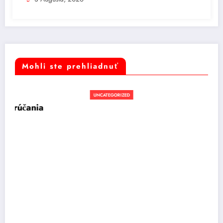
Mohli ste prehliadnuť
UNCATEGORIZED
Počasie na pondelok: Dážď, silný vietor a
ochladenie
17 novembra, 2025
Rastislav