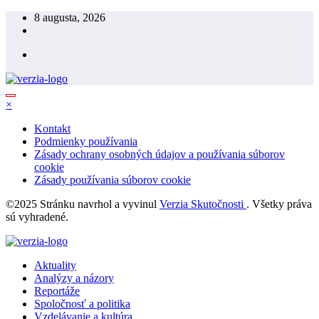
Skip
8 augusta, 2026
to
content
×
Kontakt
Podmienky používania
Zásady ochrany osobných údajov a používania súborov
cookie
Zásady používania súborov cookie
©2025 Stránku navrhol a vyvinul
Verzia Skutočnosti
. Všetky práva
sú vyhradené.
Aktuality
Analýzy a názory
Reportáže
Spoločnosť a politika
Vzdelávanie a kultúra