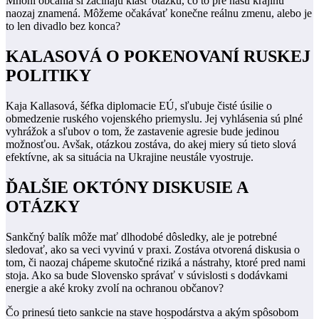
Mnohí občania si začínajú klásť otázku, čo to pre našu krajinu
naozaj znamená. Môžeme očakávať konečne reálnu zmenu, alebo je
to len divadlo bez konca?
KALASOVÁ O POKENOVANÍ RUSKEJ
POLITIKY
Kaja Kallasová, šéfka diplomacie EÚ, sľubuje čisté úsilie o
obmedzenie ruského vojenského priemyslu. Jej vyhlásenia sú plné
vyhrážok a sľubov o tom, že zastavenie agresie bude jedinou
možnosťou. Avšak, otázkou zostáva, do akej miery sú tieto slová
efektívne, ak sa situácia na Ukrajine neustále vyostruje.
ĎALŠIE OKTÓNY DISKUSIE A
OTÁZKY
Sankčný balík môže mať dlhodobé dôsledky, ale je potrebné
sledovať, ako sa veci vyvinú v praxi. Zostáva otvorená diskusia o
tom, či naozaj chápeme skutočné riziká a nástrahy, ktoré pred nami
stoja. Ako sa bude Slovensko správať v súvislosti s dodávkami
energie a aké kroky zvolí na ochranou občanov?
Čo prinesú tieto sankcie na stave hospodárstva a akým spôsobom