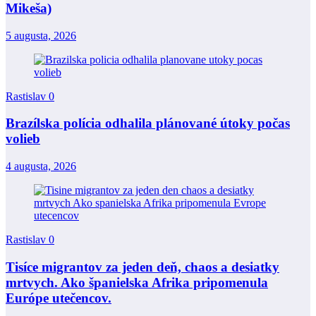
Mikeša)
5 augusta, 2026
Rastislav
0
Brazílska polícia odhalila plánované útoky počas
volieb
4 augusta, 2026
Rastislav
0
Tisíce migrantov za jeden deň, chaos a desiatky
mrtvych. Ako španielska Afrika pripomenula
Európe utečencov.