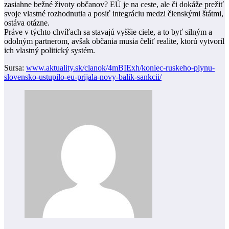
zasiahne bežné životy občanov? EÚ je na ceste, ale či dokáže prežiť
svoje vlastné rozhodnutia a posiť integráciu medzi členskými štátmi,
ostáva otázne.
Práve v týchto chvíľach sa stavajú vyššie ciele, a to byť silným a
odolným partnerom, avšak občania musia čeliť realite, ktorú vytvoril
ich vlastný politický systém.
Sursa:
www.aktuality.sk/clanok/4mBIExh/koniec-ruskeho-plynu-
slovensko-ustupilo-eu-prijala-novy-balik-sankcii/