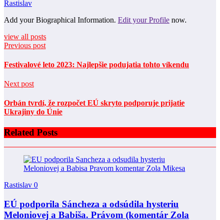
Rastislav
Add your Biographical Information.
Edit your Profile
now.
view all posts
Previous post
Festivalové leto 2023: Najlepšie podujatia tohto víkendu
Next post
Orbán tvrdí, že rozpočet EÚ skryto podporuje prijatie
Ukrajiny do Únie
Related Posts
Rastislav
0
EÚ podporila Sáncheza a odsúdila hysteriu
Meloniovej a Babiša. Právom (komentár Zola