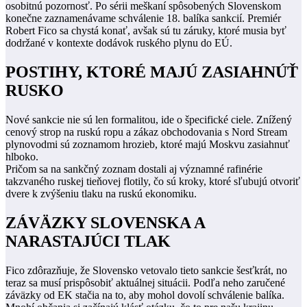
osobitnú pozornosť. Po sérii meškaní spôsobených Slovenskom
konečne zaznamenávame schválenie 18. balíka sankcií. Premiér
Robert Fico sa chystá konať, avšak sú tu záruky, ktoré musia byť
dodržané v kontexte dodávok ruského plynu do EÚ.
POSTIHY, KTORÉ MAJÚ ZASIAHNÚŤ
RUSKO
Nové sankcie nie sú len formalitou, ide o špecifické ciele. Znížený
cenový strop na ruskú ropu a zákaz obchodovania s Nord Stream
plynovodmi sú zoznamom hrozieb, ktoré majú Moskvu zasiahnuť
hlboko.
Pričom sa na sankčný zoznam dostali aj významné rafinérie
takzvaného ruskej tieňovej flotily, čo sú kroky, ktoré sľubujú otvoriť
dvere k zvýšeniu tlaku na ruskú ekonomiku.
ZÁVÄZKY SLOVENSKA A
NARASTAJÚCI TLAK
Fico zdôrazňuje, že Slovensko vetovalo tieto sankcie šesťkrát, no
teraz sa musí prispôsobiť aktuálnej situácii. Podľa neho zaručené
záväzky od EK stačia na to, aby mohol dovolí schválenie balíka.