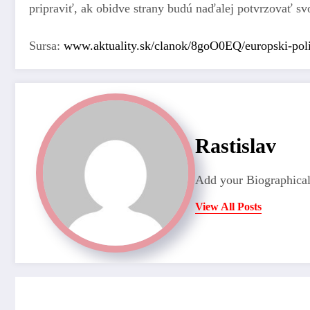
pripraviť, ak obidve strany budú naďalej potvrzovať sv
Sursa:
www.aktuality.sk/clanok/8goO0EQ/europski-polit
Rastislav
Add your Biographical
View All Posts