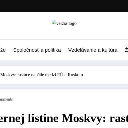
áže
Spoločnosť a politika
Vzdelávanie a kultúra
Ž
ine Moskvy: rastúce napätie medzi EÚ a Ruskom
omments
iernej listine Moskvy: ra