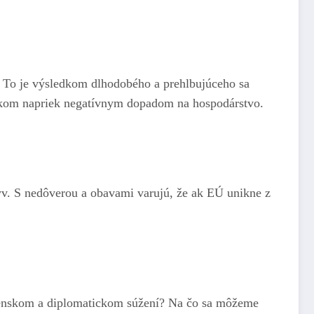
a. To je výsledkom dlhodobého a prehlbujúceho sa
alíkom napriek negatívnym dopadom na hospodárstvo.
lyv. S nedôverou a obavami varujú, že ak EÚ unikne z
ojenskom a diplomatickom súžení? Na čo sa môžeme