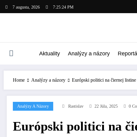
Skip
7 augusta, 2026
7:25:25 PM
to
content
Aktuality
Analýzy a názory
Report
Home
Analýzy a názory
Európski politici na čiernej list
Analýzy A Názory
Rastislav
22 Júla, 2025
0 C
Európski politici na č