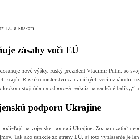
ňuje zásahy voči EÚ
osahuje nové výšky, ruský prezident Vladimir Putin, so sv
ých krajín. Ruské ministerstvo zahraničných vecí oznámilo roz
o krokom stojí údajná odporová reakcia na sankčné balíky,“ u
jenskú podporu Ukrajine
a podieľajú na vojenskej pomoci Ukrajine. Zoznam zatiaľ neod
mov. Tak ako sankcie zo strany EÚ, aj toto vyhlásenie je len