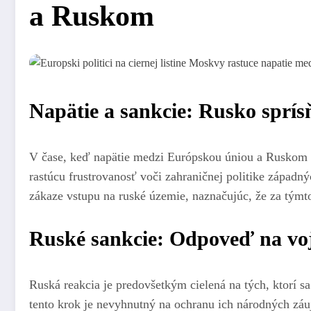
a Ruskom
Napätie a sankcie: Rusko sprís
V čase, keď napätie medzi Európskou úniou a Ruskom d
rastúcu frustrovanosť voči zahraničnej politike západn
zákaze vstupu na ruské územie, naznačujúc, že za týmt
Ruské sankcie: Odpoveď na vo
Ruská reakcia je predovšetkým cielená na tých, ktorí s
tento krok je nevyhnutný na ochranu ich národných záuj