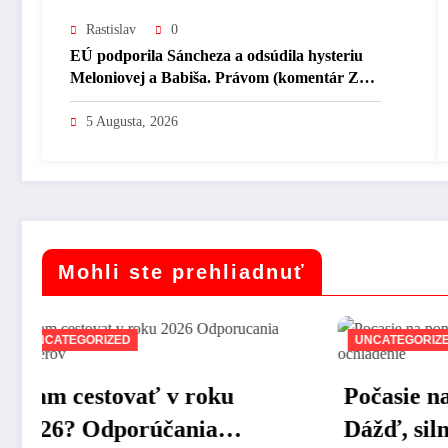
Rastislav
0
EÚ podporila Sáncheza a odsúdila hysteriu
Meloniovej a Babiša. Právom (komentár Zola
Mikeša)
5 Augusta, 2026
Mohli ste prehliadnuť
UNCATEGORIZED
UNC
Počasie na pondelok:
Náv
Dážď, silný vietor a
dom