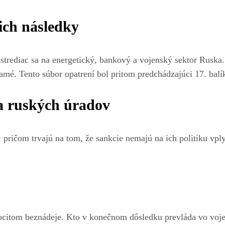
ich následky
ústrediac sa na energetický, bankový a vojenský sektor Rusk
samé. Tento súbor opatrení bol pritom predchádzajúci 17. b
ia ruských úradov
 pričom trvajú na tom, že sankcie nemajú na ich politiku vp
 pocitom beznádeje. Kto v konečnom dôsledku prevláda vo v