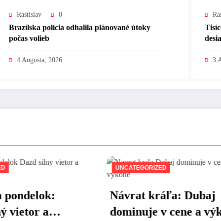
Rastislav
0
Ras
Brazílska polícia odhalila plánované útoky
Tisí
počas volieb
desi
prip
4 Augusta, 2026
3 
ATEGORIZED
UNCATEGORIZED
rat kráľa: Dubaj
V nedeľu bude 
inuje v cene a výkone
viacerých mies