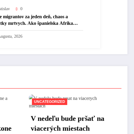
tislav
0
ce migrantov za jeden deň, chaos a
atky mrtvych. Ako španielska Afrika
omenula Európe utečencov.
Augusta, 2026
UNCATEGORIZED
pršať na
Pozor na prízemné
tach
mrazy: Noc prinesie