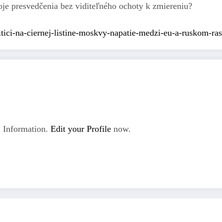
oje presvedčenia bez viditeľného ochoty k zmiereniu?
ici-na-ciernej-listine-moskvy-napatie-medzi-eu-a-ruskom-ras
 Information.
Edit your Profile
now.