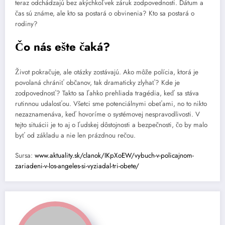
teraz odchádzajú bez akýchkoľvek záruk zodpovednosti. Dátum a
čas sú známe, ale kto sa postará o obvinenia? Kto sa postará o
rodiny?
Čo nás ešte čaká?
Život pokračuje, ale otázky zostávajú. Ako môže polícia, ktorá je
povolaná chrániť občanov, tak dramaticky zlyhať? Kde je
zodpovednosť? Takto sa ľahko prehliada tragédia, keď sa stáva
rutinnou udalosťou. Všetci sme potenciálnymi obeťami, no to nikto
nezaznamenáva, keď hovoríme o systémovej nespravodlivosti. V
tejto situácii je to aj o ľudskej dôstojnosti a bezpečnosti, čo by malo
byť od základu a nie len prázdnou rečou.
Sursa:
www.aktuality.sk/clanok/IKpXoEW/vybuch-v-policajnom-
zariadeni-v-los-angeles-si-vyziadal-tri-obete/