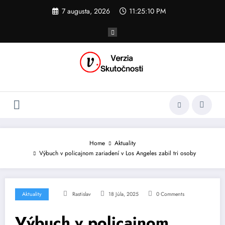
Skip
7 augusta, 2026
11:25:11 PM
to
content
Home
Aktuality
Výbuch v policajnom zariadení v Los Angeles zabil tri osoby
Aktuality
Rastislav
18 Júla, 2025
0 Comments
Výbuch v policajnom