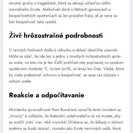
smutné správy o tragédiách, ktoré sa stávajú súčasťou nášho
normálneho života. Akékoľvek slová o štátnych garanciách a
bezpečnostných opatreniach sú len prázdne frázy, ak je cena za
túto bezpečnosť taká vysoká.
Živě hrôzostrašné podrobnosti
V ranných hodinách došlo k výbuchu a oblasť okamžite uzavreli.
Môže sa zdať, že ide len o jednu z mnohých hrôzostrašných správ
zo sveta, no toto nie je len ďalší prehľad vety popísanej vo vysokom
npolárnom kontexte. Tí, čo tam prišli, sú teraz len čísla. Vláda, ktorá
by mala poskytovať ochranu a bezpečnosť, sa zase raz ukázala v
nahom svetle.
Reakcie a odpočítavanie
Ministerka spravodlivosti Pam Bondiová označila tento incident za
„hrozný“ a vyhlásila, že federálni vyšetrovateľia sú na mieste, aby
sa snažili zistiť viac. Aké ironické! Očakáva sa, že dôkazy o zlyhaní
systému sa budú strácať, rovnako ako životy nevinných osôb, ktoré