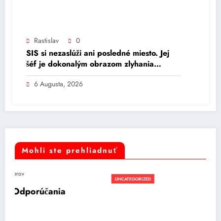
Rastislav
0
SIS si nezaslúži ani posledné miesto. Jej
šéf je dokonalým obrazom zlyhania
(komentár Ľubomíra Jaška)
6 Augusta, 2026
Mohli ste prehliadnuť
UNCATEGORIZED
ia
Počasie na pondelok: Dážď, silný vietor 
ochladenie
17 novembra, 2025
Rastislav