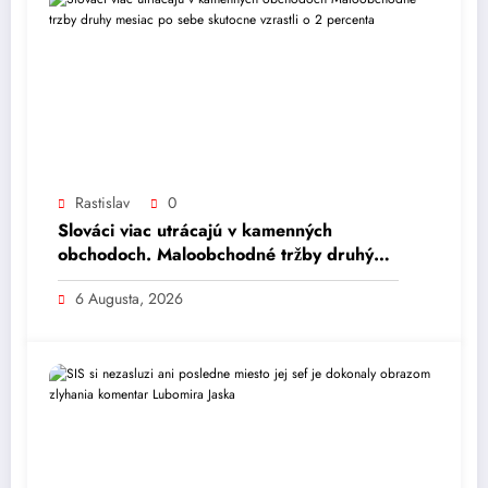
Rastislav
0
Slováci viac utrácajú v kamenných
obchodoch. Maloobchodné tržby druhý
mesiac po sebe skutočne vzrástli o 2
6 Augusta, 2026
percentá.