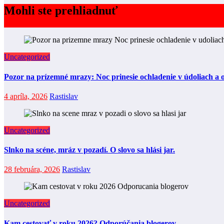
Mohli ste prehliadnuť
Uncategorized
Pozor na prízemné mrazy: Noc prinesie ochladenie v údoliach a 
4 apríla, 2026
Rastislav
Uncategorized
Slnko na scéne, mráz v pozadí. O slovo sa hlási jar.
28 februára, 2026
Rastislav
Uncategorized
Kam cestovať v roku 2026? Odporúčania blogerov.