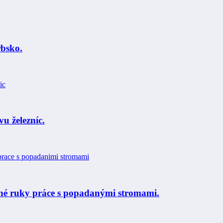
rbsko.
u železníc.
plné ruky práce s popadanými stromami.