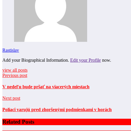
Rastislav
Add your Biographical Information.
Edit your Profile
now.
view all posts
Previous post
V nedeľu bude pršať na viacerých miestach
Next post
Poliaci varujú pred zhoršenými podmienkami v horách
Related Posts