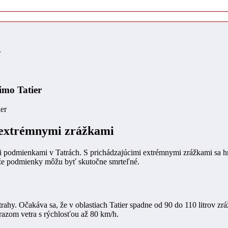
r
imo Tatier
 extrémnymi zrážkami
 podmienkami v Tatrách. S prichádzajúcimi extrémnymi zrážkami sa hro
tože podmienky môžu byť skutočne smrteľné.
strahy. Očakáva sa, že v oblastiach Tatier spadne od 90 do 110 litrov 
árazom vetra s rýchlosťou až 80 km/h.