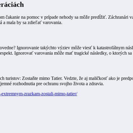
eráciách
 čakanie na pomoc v prípade nehody sa môže predĺžiť. Záchranári var
 a mala by sa zdieľať varovania.
odpovedne? Ignorovanie takýchto výziev môže viesť k katastrofálnym ná
espekt. Ignorovať varovania môže mať tragické následky, o ktorých sa 
 turistov: Zostaňte mimo Tatier. Vedzte, že aj maličkosť ako je predp
jemné rozhodnutia pre ochranu svojho života a zdravia.
-extremnym-zrazkam-zostali-mimo-tatier/