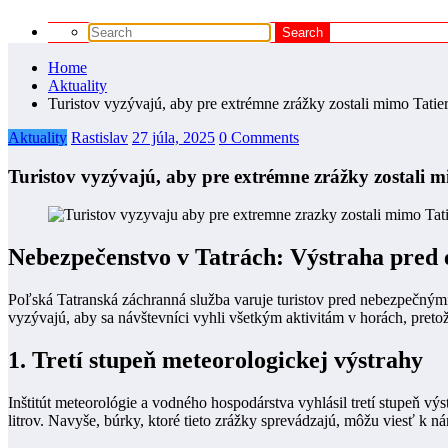
Home
Aktuality
Turistov vyzývajú, aby pre extrémne zrážky zostali mimo Tatie
Aktuality
Rastislav
27 júla, 2025
0 Comments
Turistov vyzývajú, aby pre extrémne zrážky zostali m
Nebezpečenstvo v Tatrách: Výstraha pred
Poľská Tatranská záchranná služba varuje turistov pred nebezpečnými
vyzývajú, aby sa návštevníci vyhli všetkým aktivitám v horách, pre
1. Tretí stupeň meteorologickej výstrahy
Inštitút meteorológie a vodného hospodárstva vyhlásil tretí stupeň vý
litrov. Navyše, búrky, ktoré tieto zrážky sprevádzajú, môžu viesť k n