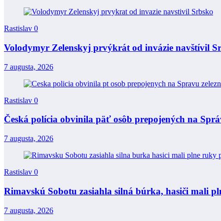
Rastislav
0
Volodymyr Zelenskyj prvýkrát od invázie navštívil S
7 augusta, 2026
Rastislav
0
Česká polícia obvinila päť osôb prepojených na Správ
7 augusta, 2026
Rastislav
0
Rimavskú Sobotu zasiahla silná búrka, hasiči mali 
7 augusta, 2026