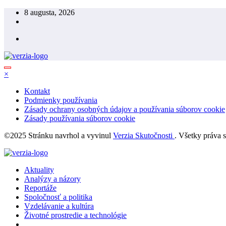
Skip
8 augusta, 2026
to
content
×
Kontakt
Podmienky používania
Zásady ochrany osobných údajov a používania súborov cookie
Zásady používania súborov cookie
©2025 Stránku navrhol a vyvinul
Verzia Skutočnosti
. Všetky práva 
Aktuality
Analýzy a názory
Reportáže
Spoločnosť a politika
Vzdelávanie a kultúra
Životné prostredie a technológie