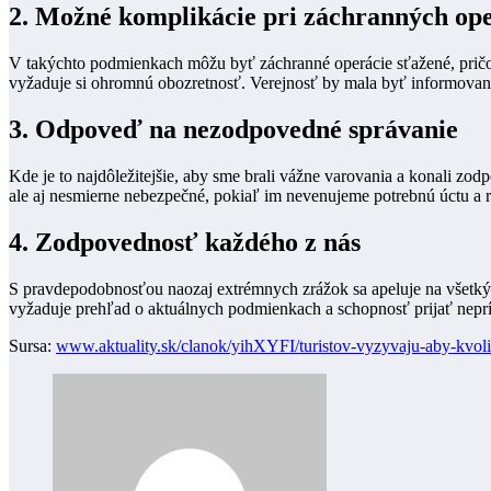
2. Možné komplikácie pri záchranných op
V takýchto podmienkach môžu byť záchranné operácie sťažené, pričom
vyžaduje si ohromnú obozretnosť. Verejnosť by mala byť informovaná
3. Odpoveď na nezodpovedné správanie
Kde je to najdôležitejšie, aby sme brali vážne varovania a konali z
ale aj nesmierne nebezpečné, pokiaľ im nevenujeme potrebnú úctu a r
4. Zodpovednosť každého z nás
S pravdepodobnosťou naozaj extrémnych zrážok sa apeluje na všetkých
vyžaduje prehľad o aktuálnych podmienkach a schopnosť prijať neprí
Sursa:
www.aktuality.sk/clanok/yihXYFI/turistov-vyzyvaju-aby-kvoli