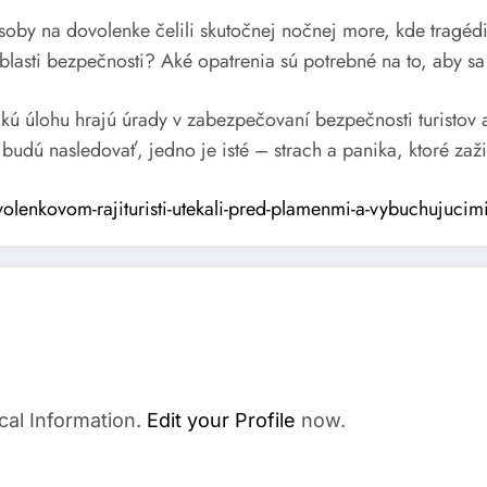
Osoby na dovolenke čelili skutočnej nočnej more, kde tragédi
blasti bezpečnosti? Aké opatrenia sú potrebné na to, aby sa
akú úlohu hrajú úrady v zabezpečovaní bezpečnosti turistov
udú nasledovať, jedno je isté – strach a panika, ktoré zažili
lenkovom-rajituristi-utekali-pred-plamenmi-a-vybuchujucim
cal Information.
Edit your Profile
now.