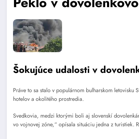
Peklo v dovolenkovom
Šokujúce udalosti v dovolen
Práve to sa stalo v populárnom bulharskom letovisku Sv
hotelov a okolitého prostredia.
Svedkovia, medzi ktorými boli aj slovenskí dovolenkári
vo vojnovej zóne,“ opísala situáciu jedna z turistiek.