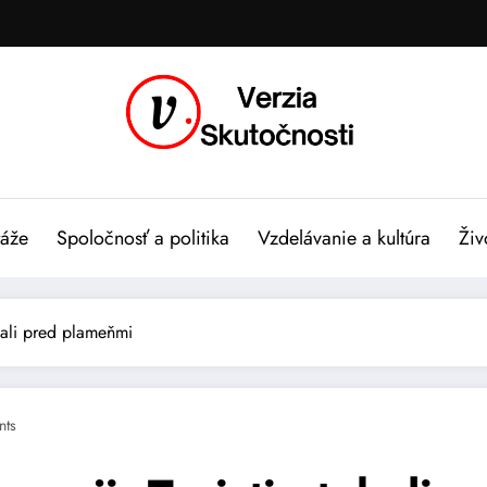
táže
Spoločnosť a politika
Vzdelávanie a kultúra
Živ
ekali pred plameňmi
ts