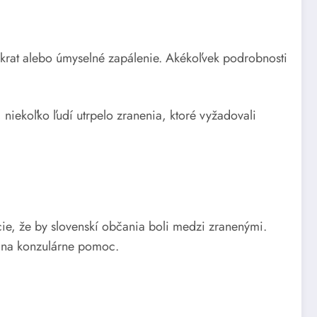
ý skrat alebo úmyselné zapálenie. Akékoľvek podrobnosti
 niekoľko ľudí utrpelo zranenia, ktoré vyžadovali
cie, že by slovenskí občania boli medzi zranenými.
i na konzulárne pomoc.