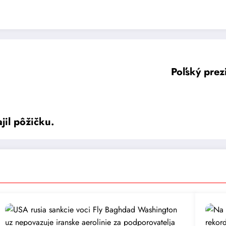
Poľský prez
jil pôžičku.