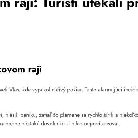
 raji: Turisti utekali 
kovom raji
eti Vlas, kde vypukol ničivý požiar. Tento alarmujúci incid
, hlásili paniku, zatiaľ čo plamene sa rýchlo šírili a nieko
 Rozhodne nie takú dovolenku si nikto nepredstavoval.