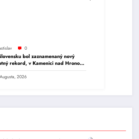
stislav
0
lovensku bol zaznamenaný nový
otný rekord, v Kamenici nad Hronom
rali 41,4 stupňa Celzia.
 Augusta, 2026