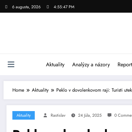
Skip
6 augusta, 2026
4:55:48 PM
to
content
Aktuality
Analýzy a názory
Repor
Home
Aktuality
Peklo v dovolenkovom raji: Turisti ut
Aktuality
Rastislav
24 Júla, 2025
0 Commen