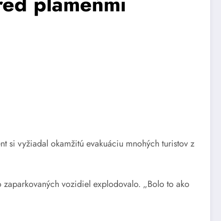
pred plameňmi
ent si vyžiadal okamžitú evakuáciu mnohých turistov z
ľko zaparkovaných vozidiel explodovalo. „Bolo to ako