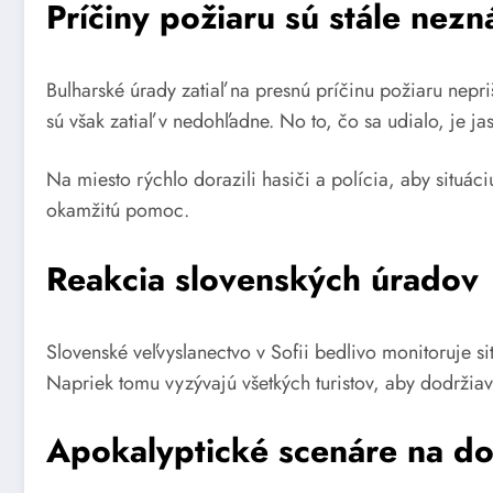
Príčiny požiaru sú stále nez
Bulharské úrady zatiaľ na presnú príčinu požiaru nepri
sú však zatiaľ v nedohľadne. No to, čo sa udialo, je 
Na miesto rýchlo dorazili hasiči a polícia, aby situác
okamžitú pomoc.
Reakcia slovenských úradov
Slovenské veľvyslanectvo v Sofii bedlivo monitoruje s
Napriek tomu vyzývajú všetkých turistov, aby dodržia
Apokalyptické scenáre na d