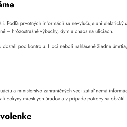
náme
šli. Podľa prvotných informácií sa nevylučuje ani elektrick
jasné – hrôzostrašné výbuchy, dym a chaos na uliciach.
iu dostali pod kontrolu. Hoci neboli nahlásené žiadne úmrtia,
ituáciu a ministerstvo zahraničných vecí zatiaľ nemá informá
vali pokyny miestnych úradov a v prípade potreby sa obrátil
ovolenke