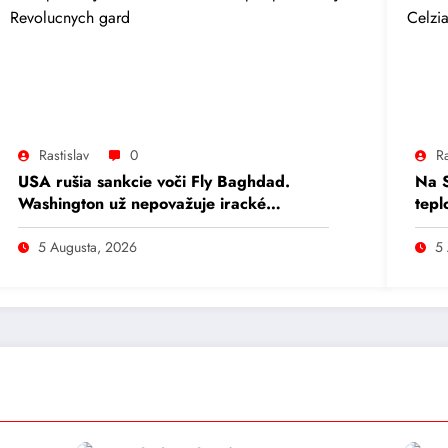
Rastislav
0
Ra
USA rušia sankcie voči Fly Baghdad.
Na S
Washington už nepovažuje iracké
tepl
aerolínie za podporovateľa Revolučných
name
gárd.
5 Augusta, 2026
5