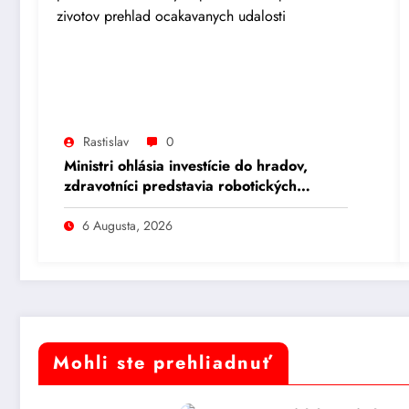
Rastislav
0
Ministri ohlásia investície do hradov,
zdravotníci predstavia robotických
pomocníkov pri záchrane životov (prehľad
očakávaných udalostí)
6 Augusta, 2026
Mohli ste prehliadnuť