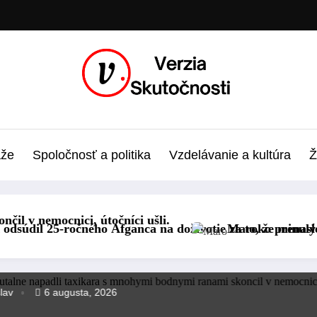
áže
Spoločnosť a politika
Vzdelávanie a kultúra
Ž
.
doživotie za to, že minulý rok v Mníchove autom vrazil 
Maroko prenasleduje desiatky ľudí po migračne
lav
6 augusta, 2026