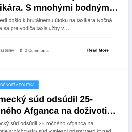
xikára. S mnohými bodnými
ami skončil v nemocnici,
edi došlo k brutálnemu útoku na taxikára Nočná
a sa pre vodiča taxislužby v…
čníci ušli.
Read More
astislav
0 Comments
OČNOSŤ A POLITIKA
mecký súd odsúdil 25-
čného Afganca na doživotie
to, že minulý rok v Mníchove
ký súd odsúdil 25-ročného Afganca na
otie Mníchovský súd vyniesol prísny verdikt nad