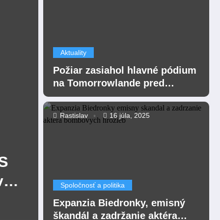
Aktuality
Požiar zasiahol hlavné pódium
na Tomorrowlande pred
festivalom
Rastislav
16 júla, 2025
Spoločnosť a politika
S
Nemecký súd odsúdil 
v
Afganca na doživotie za
Spoločnosť a politika
rok v Mníchove autom v
Expanzia Biedronky, emisný
Read More
škandál a zadržanie aktéra
ľudí.