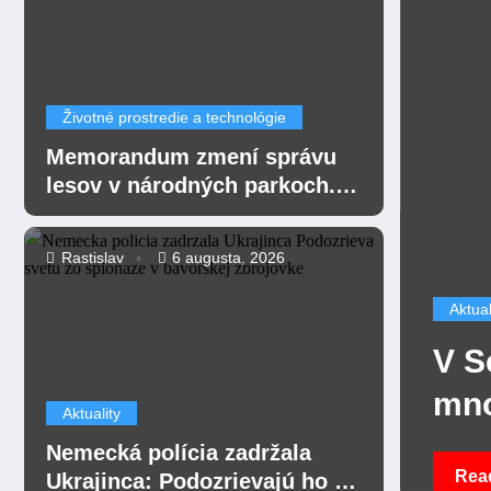
Životné prostredie a technológie
Memorandum zmení správu
lesov v národných parkoch.
Vlastníctvo prechádza pod
parky.
Rastislav
6 augusta, 2026
Aktuali
 zadržala Ukrajinca:
V Se
 zo špionáže v
mno
Aktuality
ovke.
nemo
Nemecká polícia zadržala
Read
Ukrajinca: Podozrievajú ho zo