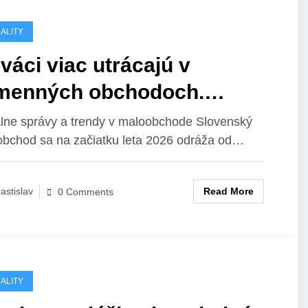
ALITY
váci viac utrácajú v
menných obchodoch.
loobchodné tržby druhý
lne správy a trendy v maloobchode Slovenský
bchod sa na začiatku leta 2026 odráža od…
siac po sebe skutočne
ástli o 2 percentá.
Read More
astislav
0 Comments
ALITY