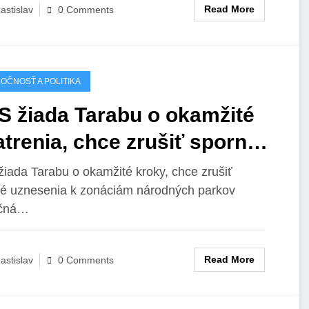
Read More
astislav
0 Comments
OČNOSŤ A POLITIKA
S žiada Tarabu o okamžité
trenia, chce zrušiť sporné
esenia týkajúce sa zonácií
iada Tarabu o okamžité kroky, chce zrušiť
é uznesenia k zonáciám národných parkov
rodných parkov.
ičná…
Read More
astislav
0 Comments