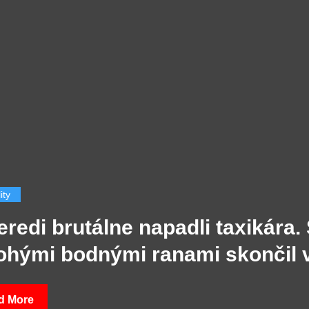
ty
redi brutálne napadli taxikára. 
hými bodnými ranami skončil 
cnici, útočníci ušli.
 More