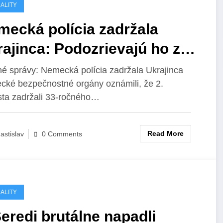
ALITY
mecká polícia zadržala
ajinca: Podozrievajú ho zo
ionáže v bavorskej
é správy: Nemecká polícia zadržala Ukrajinca
ké bezpečnostné orgány oznámili, že 2.
ojovke.
ta zadržali 33-ročného…
Read More
astislav
0 Comments
ALITY
eredi brutálne napadli