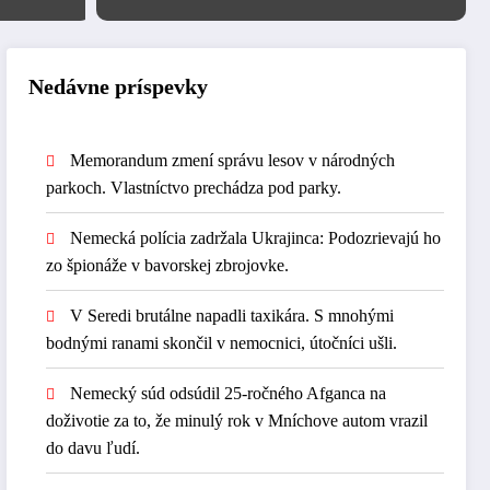
bombových hrozieb
Nedávne príspevky
Memorandum zmení správu lesov v národných
parkoch. Vlastníctvo prechádza pod parky.
Nemecká polícia zadržala Ukrajinca: Podozrievajú ho
zo špionáže v bavorskej zbrojovke.
V Seredi brutálne napadli taxikára. S mnohými
bodnými ranami skončil v nemocnici, útočníci ušli.
Nemecký súd odsúdil 25-ročného Afganca na
doživotie za to, že minulý rok v Mníchove autom vrazil
do davu ľudí.