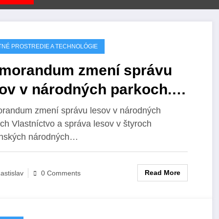
TNÉ PROSTREDIE A TECHNOLÓGIE
morandum zmení správu
sov v národných parkoch.
astníctvo prechádza pod
randum zmení správu lesov v národných
ch Vlastníctvo a správa lesov v štyroch
ky.
enských národných…
Read More
astislav
0 Comments