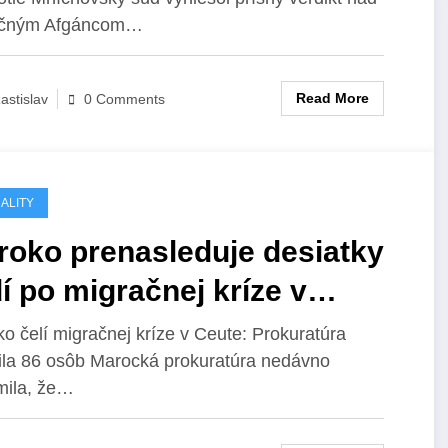
om vrazil do davu ľudí.
očným Afgáncom…
Read More
astislav
0 Comments
ALITY
roko prenasleduje desiatky
í po migračnej kríze v
te: Prokuratúra obvinila 86
o čelí migračnej kríze v Ceute: Prokuratúra
ila 86 osôb Marocká prokuratúra nedávno
ôb
mila, že…