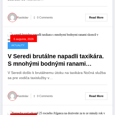
Read More
Rastislav
0 Comments
6 augusta, 2026
AKTUALITY
V Seredi brutálne napadli taxikára.
S mnohými bodnými ranami
skončil v nemocnici, útočníci ušli.
V Seredi došlo k brutálnemu útoku na taxikára Nočná služba
sa pre vodiča taxislužby v…
Read More
Rastislav
0 Comments