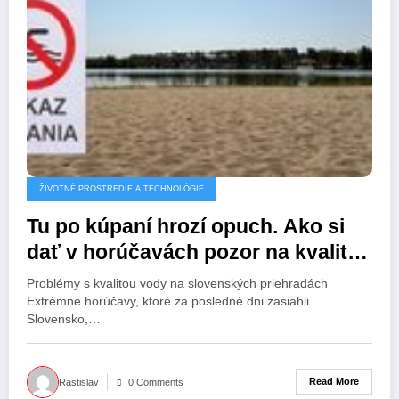
ŽIVOTNÉ PROSTREDIE A TECHNOLÓGIE
Tu po kúpaní hrozí opuch. Ako si
dať v horúčavách pozor na kvalitu
vody v jazere? (reportáž)
Problémy s kvalitou vody na slovenských priehradách
Extrémne horúčavy, ktoré za posledné dni zasiahli
Slovensko,…
Read More
Rastislav
0 Comments