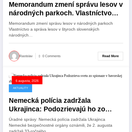
Memorandum zmení správu lesov v
národných parkoch. Vlastníctvo
prechádza pod parky.
Memorandum zmení správu lesov v národných parkoch
Vlastníctvo a správa lesov v štyroch slovenských
národných…
Read More
Rastislav
0 Comments
6 augusta, 2026
AKTUALITY
Nemecká polícia zadržala
Ukrajinca: Podozrievajú ho zo
špionáže v bavorskej zbrojovke.
Úradné správy: Nemecká polícia zadržala Ukrajinca
Nemecké bezpečnostné orgány oznámili, že 2. augusta
zadržali 33-ročného…