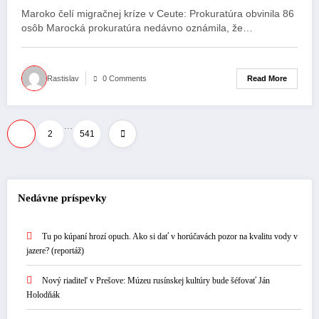
Prokuratúra obvinila 86 osôb
Maroko čelí migračnej kríze v Ceute: Prokuratúra obvinila 86
osôb Marocká prokuratúra nedávno oznámila, že…
Read More
Rastislav
0 Comments
…
Stránkovanie
1
2
541
príspevkov
Nedávne príspevky
Tu po kúpaní hrozí opuch. Ako si dať v horúčavách pozor na kvalitu vody v
jazere? (reportáž)
Nový riaditeľ v Prešove: Múzeu rusínskej kultúry bude šéfovať Ján
Holodňák