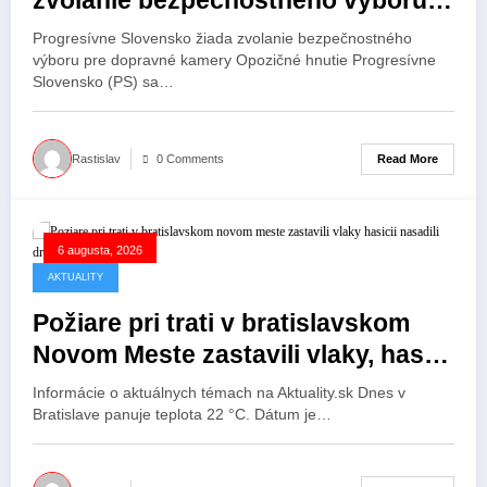
zvolanie bezpečnostného výboru
pre dopravné kamery.
Progresívne Slovensko žiada zvolanie bezpečnostného
výboru pre dopravné kamery Opozičné hnutie Progresívne
Slovensko (PS) sa…
Read More
Rastislav
0 Comments
6 augusta, 2026
AKTUALITY
Požiare pri trati v bratislavskom
Novom Meste zastavili vlaky, hasiči
nasadili dron s termokamerou.
Informácie o aktuálnych témach na Aktuality.sk Dnes v
Bratislave panuje teplota 22 °C. Dátum je…