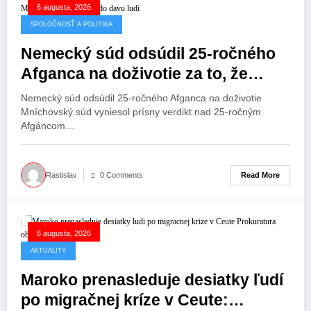
6 augusta, 2026
SPOLOČNOSŤ A POLITIKA
Nemecký súd odsúdil 25-ročného
Afganca na doživotie za to, že
minulý rok v Mníchove autom vrazil
Nemecký súd odsúdil 25-ročného Afganca na doživotie
do davu ľudí.
Mníchovský súd vyniesol prísny verdikt nad 25-ročným
Afgáncom…
Read More
Rastislav
0 Comments
6 augusta, 2026
AKTUALITY
Maroko prenasleduje desiatky ľudí
po migračnej kríze v Ceute: