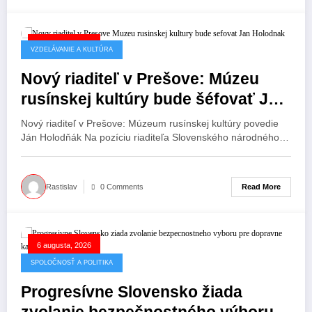
6 augusta, 2026
VZDELÁVANIE A KULTÚRA
Nový riaditeľ v Prešove: Múzeu
rusínskej kultúry bude šéfovať Ján
Holodňák
Nový riaditeľ v Prešove: Múzeum rusínskej kultúry povedie
Ján Holodňák Na pozíciu riaditeľa Slovenského národného…
Read More
Rastislav
0 Comments
6 augusta, 2026
SPOLOČNOSŤ A POLITIKA
Progresívne Slovensko žiada